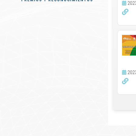
202
202