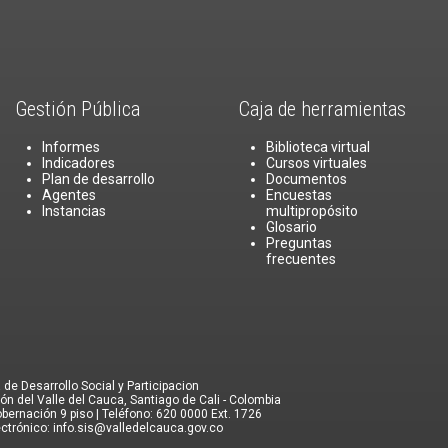
Gestión Pública
Caja de herramientas
Informes
Biblioteca virtual
Indicadores
Cursos virtuales
Plan de desarrollo
Documentos
Agentes
Encuestas
Instancias
multipropósito
Glosario
Preguntas
frecuentes
 de Desarrollo Social y Participacion
ón del Valle del Cauca, Santiago de Cali - Colombia
obernación 9 piso | Teléfono: 620 0000 Ext. 1726
ectrónico: info.sis@valledelcauca.gov.co